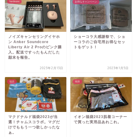
hardware
お得なキャンペーン
ノイズキャンセリングイヤホ
ショーコラ大感謝祭で、ショ
ン Anker Soundcore
ーコラのご自宅用お得なセッ
Liberty Air 2 Proのピンク購
トをゲット！
入。配送ですったもんだした
顛末を報告。
2023年2月13日
2023年1月5日
福袋
福袋
マクドナルド福袋2023が当
イオン福袋2023肌着コーナー
選！チャムスコラボ。マグだ
で買った実用品あれこれ。
けでももう一つ欲しかったな
ぁ。