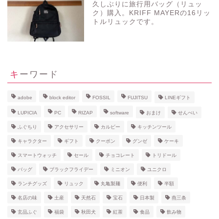
久しぶりに旅行用バッグ（リュッ
ク）購入。KRIFF MAYERの16リッ
トルリュックです。
キーワード
adobe
block editor
FOSSIL
FUJITSU
LINEギフト
LUPICIA
PC
RIZAP
software
おまけ
せんべい
ふぐちり
アクセサリー
カルビー
キッチンツール
キャラクター
ギフト
クーポン
グンゼ
ケーキ
スマートウォッチ
セール
チョコレート
トリドール
バッグ
ブラックフライデー
ミニオン
ユニクロ
ランチグッズ
リュック
丸亀製麺
便利
半額
名店の味
土産
天然石
宝石
日本製
燕三条
玄品ふぐ
福袋
秋田犬
紅茶
食品
飲み物