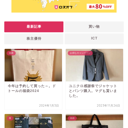
最新記事
買い物
ICT
株主優待
福袋
お得なキャンペーン
今年は予約して買った～。ド
ユニクロ感謝祭でジャケット
トールの福袋2024
とパンツ購入。マグも貰いま
した。
2024年1月3日
2023年11月26日
服
福袋