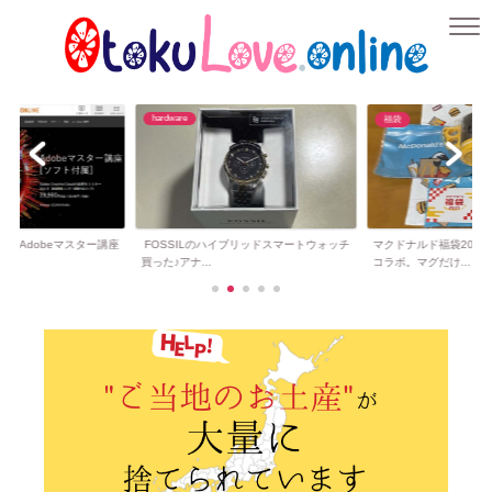
hardware
福袋
のAdobeマスター講座
FOSSILのハイブリッドスマートウォッチ
マクドナルド福袋202
買った♪アナ...
コラボ。マグだけ...