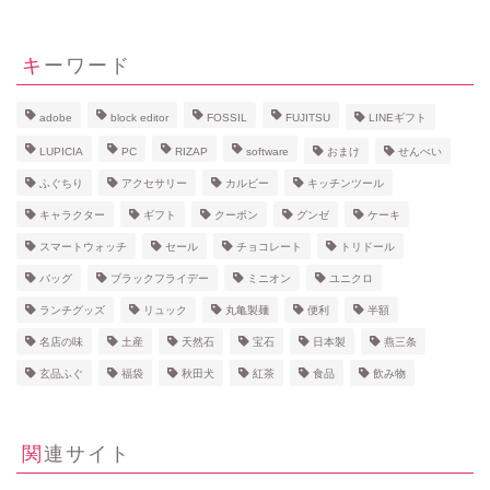
キーワード
adobe
block editor
FOSSIL
FUJITSU
LINEギフト
LUPICIA
PC
RIZAP
software
おまけ
せんべい
ふぐちり
アクセサリー
カルビー
キッチンツール
キャラクター
ギフト
クーポン
グンゼ
ケーキ
スマートウォッチ
セール
チョコレート
トリドール
バッグ
ブラックフライデー
ミニオン
ユニクロ
ランチグッズ
リュック
丸亀製麺
便利
半額
名店の味
土産
天然石
宝石
日本製
燕三条
玄品ふぐ
福袋
秋田犬
紅茶
食品
飲み物
関連サイト