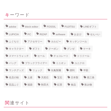
キーワード
adobe
block editor
FOSSIL
FUJITSU
LINEギフト
LUPICIA
PC
RIZAP
software
おまけ
せんべい
ふぐちり
アクセサリー
カルビー
キッチンツール
キャラクター
ギフト
クーポン
グンゼ
ケーキ
スマートウォッチ
セール
チョコレート
トリドール
バッグ
ブラックフライデー
ミニオン
ユニクロ
ランチグッズ
リュック
丸亀製麺
便利
半額
名店の味
土産
天然石
宝石
日本製
燕三条
玄品ふぐ
福袋
秋田犬
紅茶
食品
飲み物
関連サイト