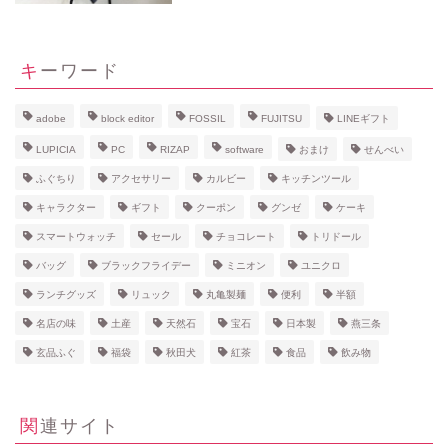
キーワード
adobe
block editor
FOSSIL
FUJITSU
LINEギフト
LUPICIA
PC
RIZAP
software
おまけ
せんべい
ふぐちり
アクセサリー
カルビー
キッチンツール
キャラクター
ギフト
クーポン
グンゼ
ケーキ
スマートウォッチ
セール
チョコレート
トリドール
バッグ
ブラックフライデー
ミニオン
ユニクロ
ランチグッズ
リュック
丸亀製麺
便利
半額
名店の味
土産
天然石
宝石
日本製
燕三条
玄品ふぐ
福袋
秋田犬
紅茶
食品
飲み物
関連サイト