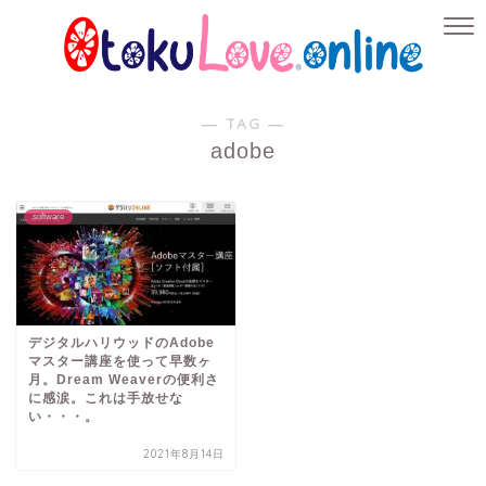
― TAG ―
adobe
software
デジタルハリウッドのAdobe
マスター講座を使って早数ヶ
月。Dream Weaverの便利さ
に感涙。これは手放せな
い・・・。
2021年8月14日