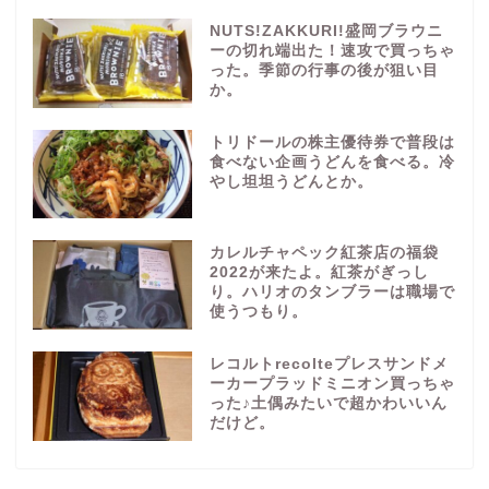
NUTS!ZAKKURI!盛岡ブラウニ
ーの切れ端出た！速攻で買っちゃ
った。季節の行事の後が狙い目
か。
トリドールの株主優待券で普段は
食べない企画うどんを食べる。冷
やし坦坦うどんとか。
カレルチャペック紅茶店の福袋
2022が来たよ。紅茶がぎっし
り。ハリオのタンブラーは職場で
使うつもり。
レコルトrecolteプレスサンドメ
ーカープラッドミニオン買っちゃ
った♪土偶みたいで超かわいいん
だけど。