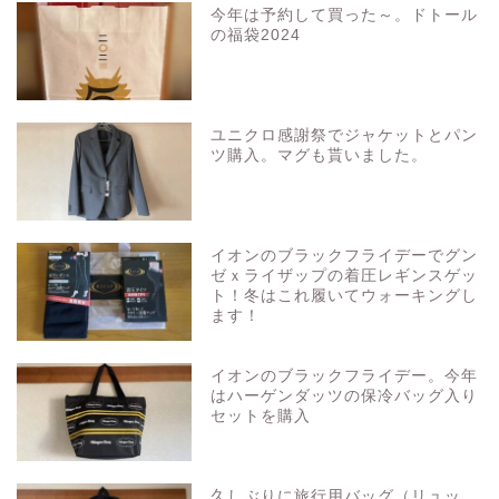
今年は予約して買った～。ドトール
の福袋2024
ユニクロ感謝祭でジャケットとパン
ツ購入。マグも貰いました。
イオンのブラックフライデーでグン
ゼｘライザップの着圧レギンスゲッ
ト！冬はこれ履いてウォーキングし
ます！
イオンのブラックフライデー。今年
はハーゲンダッツの保冷バッグ入り
セットを購入
久しぶりに旅行用バッグ（リュッ