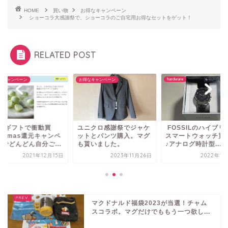
HOME
買い物
お得なキャンペーン
ショーコラ大感謝祭で、ショーコラのご自宅用お得なセットをゲット！
RELATED POST
hardware
なキャンペーン
お得なキャンペーン
INEギフトで衝動買
ユニクロ感謝祭でジャケ
FOSSILのハイブリ
！Xmas還元キャンペ
ットとパンツ購入。マグ
スマートウォッチ買
ンでどんどん自分ご...
も貰いました。
♪アナログ時計型...
2021年12月15日
2023年11月26日
2022年12
マクドナルド福袋2023が当選！チャム
スコラボ。マグだけでももう一つ欲し...