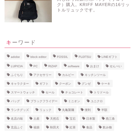
ク）購入。KRIFF MAYERの16リッ
トルリュックです。
キーワード
adobe
block editor
FOSSIL
FUJITSU
LINEギフト
LUPICIA
PC
RIZAP
software
おまけ
せんべい
ふぐちり
アクセサリー
カルビー
キッチンツール
キャラクター
ギフト
クーポン
グンゼ
ケーキ
スマートウォッチ
セール
チョコレート
トリドール
バッグ
ブラックフライデー
ミニオン
ユニクロ
ランチグッズ
リュック
丸亀製麺
便利
半額
名店の味
土産
天然石
宝石
日本製
燕三条
玄品ふぐ
福袋
秋田犬
紅茶
食品
飲み物