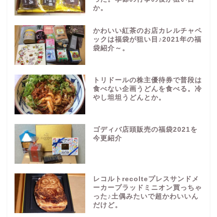
か。
かわいい紅茶のお店カレルチャペ
ックは福袋が狙い目♪2021年の福
袋紹介～。
トリドールの株主優待券で普段は
食べない企画うどんを食べる。冷
やし坦坦うどんとか。
ゴディバ店頭販売の福袋2021を
今更紹介
レコルトrecolteプレスサンドメ
ーカープラッドミニオン買っちゃ
った♪土偶みたいで超かわいいん
だけど。