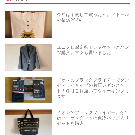
今年は予約して買った～。ドトール
の福袋2024
ユニクロ感謝祭でジャケットとパン
ツ購入。マグも貰いました。
イオンのブラックフライデーでグン
ゼｘライザップの着圧レギンスゲッ
ト！冬はこれ履いてウォーキングし
ます！
イオンのブラックフライデー。今年
はハーゲンダッツの保冷バッグ入り
セットを購入