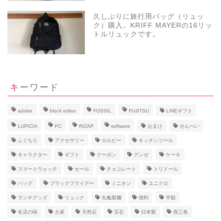
久しぶりに旅行用バッグ（リュッ
ク）購入。KRIFF MAYERの16リッ
トルリュックです。
キーワード
adobe
block editor
FOSSIL
FUJITSU
LINEギフト
LUPICIA
PC
RIZAP
software
おまけ
せんべい
ふぐちり
アクセサリー
カルビー
キッチンツール
キャラクター
ギフト
クーポン
グンゼ
ケーキ
スマートウォッチ
セール
チョコレート
トリドール
バッグ
ブラックフライデー
ミニオン
ユニクロ
ランチグッズ
リュック
丸亀製麺
便利
半額
名店の味
土産
天然石
宝石
日本製
燕三条