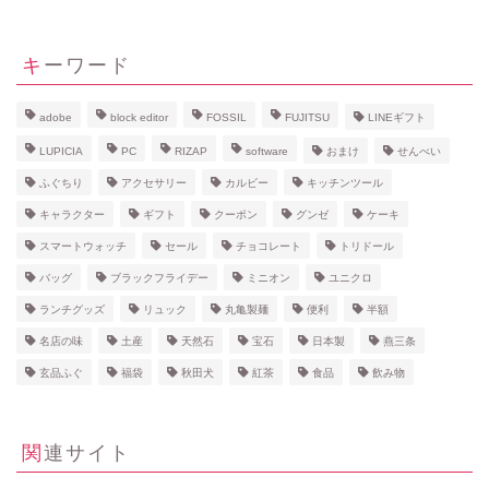
キーワード
adobe
block editor
FOSSIL
FUJITSU
LINEギフト
LUPICIA
PC
RIZAP
software
おまけ
せんべい
ふぐちり
アクセサリー
カルビー
キッチンツール
キャラクター
ギフト
クーポン
グンゼ
ケーキ
スマートウォッチ
セール
チョコレート
トリドール
バッグ
ブラックフライデー
ミニオン
ユニクロ
ランチグッズ
リュック
丸亀製麺
便利
半額
名店の味
土産
天然石
宝石
日本製
燕三条
玄品ふぐ
福袋
秋田犬
紅茶
食品
飲み物
関連サイト