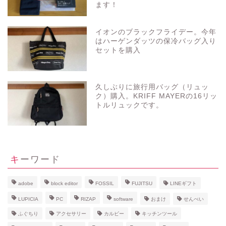
ます！
イオンのブラックフライデー。今年
はハーゲンダッツの保冷バッグ入り
セットを購入
久しぶりに旅行用バッグ（リュッ
ク）購入。KRIFF MAYERの16リッ
トルリュックです。
キーワード
adobe
block editor
FOSSIL
FUJITSU
LINEギフト
LUPICIA
PC
RIZAP
software
おまけ
せんべい
ふぐちり
アクセサリー
カルビー
キッチンツール