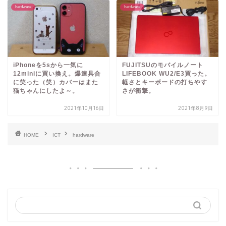
hardware
hardware
iPhoneを5sから一気に
FUJITSUのモバイルノート
12miniに買い換え。爆速具合
LIFEBOOK WU2/E3買った。
に笑った（笑）カバーはまた
軽さとキーボードの打ちやす
猫ちゃんにしたよ～。
さが衝撃。
2021年10月16日
2021年8月9日
HOME
ICT
hardware