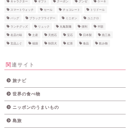
キャラクター
ギフト
クーポン
グンゼ
ケーキ
スマートウォッチ
セール
チョコレート
トリドール
バッグ
ブラックフライデー
ミニオン
ユニクロ
ランチグッズ
リュック
丸亀製麺
便利
半額
名店の味
土産
天然石
宝石
日本製
燕三条
玄品ふぐ
福袋
秋田犬
紅茶
食品
飲み物
関連サイト
旅ナビ
世界の食べ物
ニッポンのうまいもの
島旅