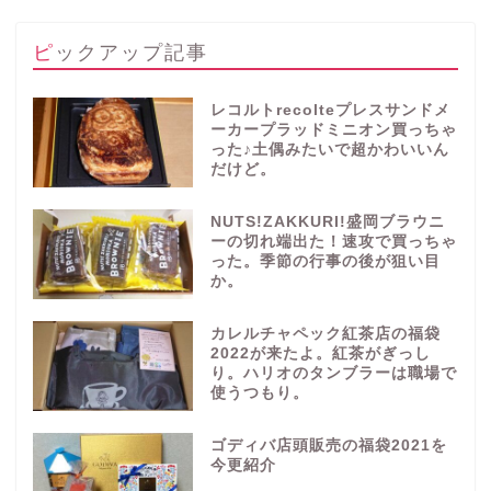
ピックアップ記事
レコルトrecolteプレスサンドメ
ーカープラッドミニオン買っちゃ
った♪土偶みたいで超かわいいん
だけど。
NUTS!ZAKKURI!盛岡ブラウニ
ーの切れ端出た！速攻で買っちゃ
った。季節の行事の後が狙い目
か。
カレルチャペック紅茶店の福袋
2022が来たよ。紅茶がぎっし
り。ハリオのタンブラーは職場で
使うつもり。
ゴディバ店頭販売の福袋2021を
今更紹介