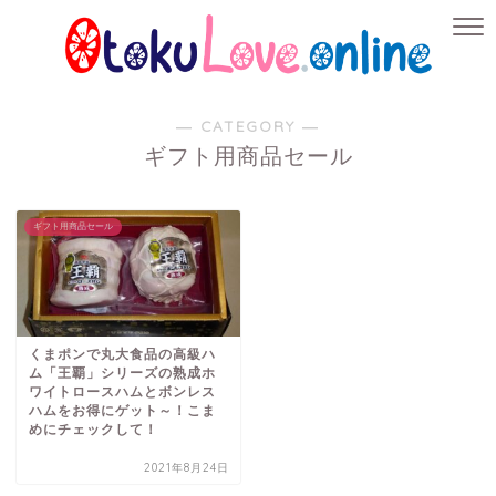
― CATEGORY ―
ギフト用商品セール
ギフト用商品セール
くまポンで丸大食品の高級ハ
ム「王覇」シリーズの熟成ホ
ワイトロースハムとボンレス
ハムをお得にゲット～！こま
めにチェックして！
2021年8月24日