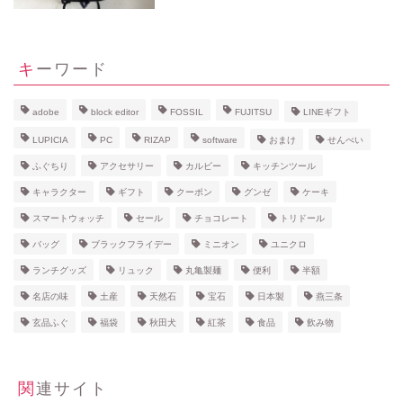
キーワード
adobe
block editor
FOSSIL
FUJITSU
LINEギフト
LUPICIA
PC
RIZAP
software
おまけ
せんべい
ふぐちり
アクセサリー
カルビー
キッチンツール
キャラクター
ギフト
クーポン
グンゼ
ケーキ
スマートウォッチ
セール
チョコレート
トリドール
バッグ
ブラックフライデー
ミニオン
ユニクロ
ランチグッズ
リュック
丸亀製麺
便利
半額
名店の味
土産
天然石
宝石
日本製
燕三条
玄品ふぐ
福袋
秋田犬
紅茶
食品
飲み物
関連サイト