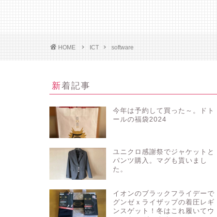
HOME
ICT
software
新着記事
今年は予約して買った～。ドト
ールの福袋2024
ユニクロ感謝祭でジャケットと
パンツ購入。マグも貰いまし
た。
イオンのブラックフライデーで
グンゼｘライザップの着圧レギ
ンスゲット！冬はこれ履いてウ