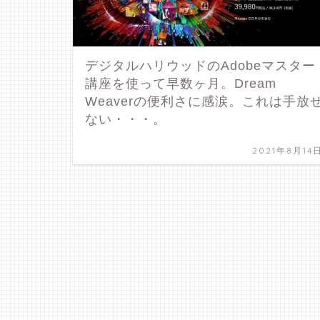
デジタルハリウッドのAdobeマスター
講座を使って早数ヶ月。Dream
Weaverの便利さに感涙。これは手放
ない・・・。
2021年8月14