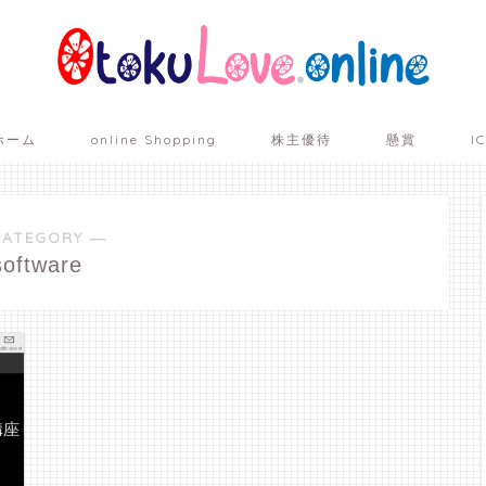
ホーム
online Shopping
株主優待
懸賞
I
CATEGORY ―
software