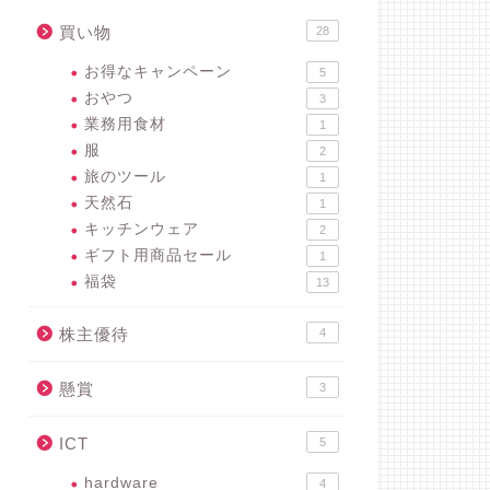
買い物
28
お得なキャンペーン
5
おやつ
3
業務用食材
1
服
2
旅のツール
1
天然石
1
キッチンウェア
2
ギフト用商品セール
1
福袋
13
株主優待
4
懸賞
3
ICT
5
hardware
4