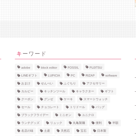
キーワード
adobe
block editor
FOSSIL
FUJITSU
LINEギフト
LUPICIA
PC
RIZAP
software
おまけ
せんべい
ふぐちり
アクセサリー
カルビー
キッチンツール
キャラクター
ギフト
クーポン
グンゼ
ケーキ
スマートウォッチ
セール
チョコレート
トリドール
バッグ
ブラックフライデー
ミニオン
ユニクロ
ランチグッズ
リュック
丸亀製麺
便利
半額
名店の味
土産
天然石
宝石
日本製