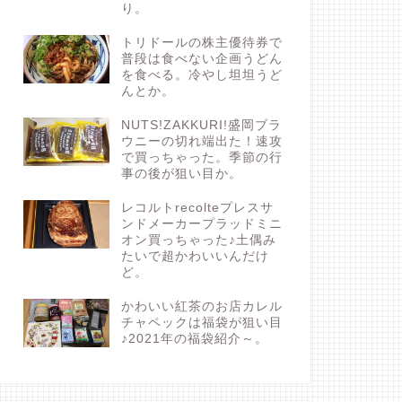
り。
トリドールの株主優待券で
普段は食べない企画うどん
を食べる。冷やし坦坦うど
んとか。
NUTS!ZAKKURI!盛岡ブラ
ウニーの切れ端出た！速攻
で買っちゃった。季節の行
事の後が狙い目か。
レコルトrecolteプレスサ
ンドメーカープラッドミニ
オン買っちゃった♪土偶み
たいで超かわいいんだけ
ど。
かわいい紅茶のお店カレル
チャペックは福袋が狙い目
♪2021年の福袋紹介～。