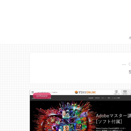
― 
software