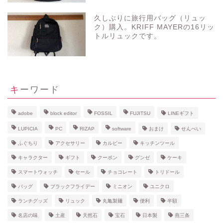
久しぶりに旅行用バッグ（リュッ
ク）購入。KRIFF MAYERの16リッ
トルリュックです。
キーワード
adobe
block editor
FOSSIL
FUJITSU
LINEギフト
LUPICIA
PC
RIZAP
software
おまけ
せんべい
ふぐちり
アクセサリー
カルビー
キッチンツール
キャラクター
ギフト
クーポン
グンゼ
ケーキ
スマートウォッチ
セール
チョコレート
トリドール
バッグ
ブラックフライデー
ミニオン
ユニクロ
ランチグッズ
リュック
丸亀製麺
便利
半額
名店の味
土産
天然石
宝石
日本製
燕三条