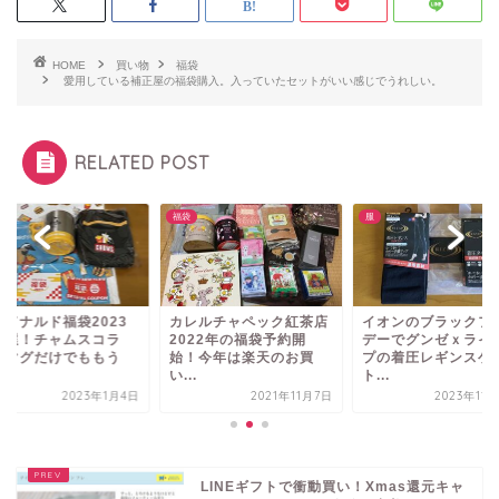
HOME
買い物
福袋
愛用している補正屋の福袋購入。入っていたセットがいい感じでうれしい。
RELATED POST
福袋
服
クドナルド福袋2023
カレルチャペック紅茶店
イオンのブラックフ
当選！チャムスコラ
2022年の福袋予約開
デーでグンゼｘライ
。マグだけでももう
始！今年は楽天のお買
プの着圧レギンスゲ
.
い...
ト...
2023年1月4日
2021年11月7日
2023年11
LINEギフトで衝動買い！Xmas還元キャ