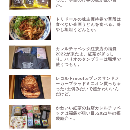
った。季節の行事の後が狙い目
か。
トリドールの株主優待券で普段は
食べない企画うどんを食べる。冷
やし坦坦うどんとか。
カレルチャペック紅茶店の福袋
2022が来たよ。紅茶がぎっし
り。ハリオのタンブラーは職場で
使うつもり。
レコルトrecolteプレスサンドメ
ーカープラッドミニオン買っちゃ
った♪土偶みたいで超かわいいん
だけど。
かわいい紅茶のお店カレルチャペ
ックは福袋が狙い目♪2021年の福
袋紹介～。