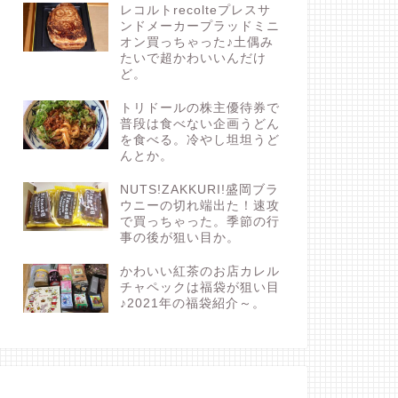
レコルトrecolteプレスサ
ンドメーカープラッドミニ
オン買っちゃった♪土偶み
たいで超かわいいんだけ
ど。
トリドールの株主優待券で
普段は食べない企画うどん
を食べる。冷やし坦坦うど
んとか。
NUTS!ZAKKURI!盛岡ブラ
ウニーの切れ端出た！速攻
で買っちゃった。季節の行
事の後が狙い目か。
かわいい紅茶のお店カレル
チャペックは福袋が狙い目
♪2021年の福袋紹介～。