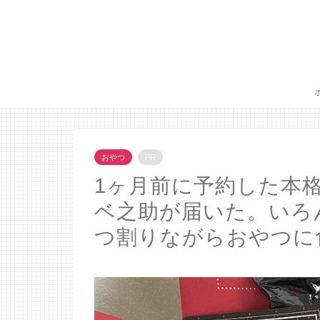
おやつ
PR
1ヶ月前に予約した本
ベ之助が届いた。いろ
つ割りながらおやつに