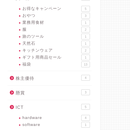
お得なキャンペーン
5
おやつ
3
業務用食材
1
服
2
旅のツール
1
天然石
1
キッチンウェア
2
ギフト用商品セール
1
福袋
13
株主優待
4
懸賞
3
ICT
5
hardware
4
software
1