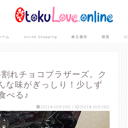
ホーム
online Shopping
株主優待
懸賞
I
格割れチョコブラザーズ。ク
んな味がぎっしり！少しず
食べる♪
2021年10月19日
/
2021年10月19日