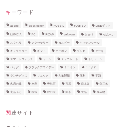
キーワード
adobe
block editor
FOSSIL
FUJITSU
LINEギフト
LUPICIA
PC
RIZAP
software
おまけ
せんべい
ふぐちり
アクセサリー
カルビー
キッチンツール
キャラクター
ギフト
クーポン
グンゼ
ケーキ
スマートウォッチ
セール
チョコレート
トリドール
バッグ
ブラックフライデー
ミニオン
ユニクロ
ランチグッズ
リュック
丸亀製麺
便利
半額
名店の味
土産
天然石
宝石
日本製
燕三条
玄品ふぐ
福袋
秋田犬
紅茶
食品
飲み物
関連サイト