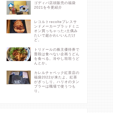
ゴディバ店頭販売の福袋
2021を今更紹介
レコルトrecolteプレスサ
ンドメーカープラッドミニ
オン買っちゃった♪土偶み
たいで超かわいいんだけ
ど。
トリドールの株主優待券で
普段は食べない企画うどん
を食べる。冷やし坦坦うど
んとか。
カレルチャペック紅茶店の
福袋2022が来たよ。紅茶
がぎっしり。ハリオのタン
ブラーは職場で使うつも
り。