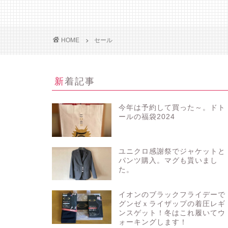
HOME
セール
新着記事
今年は予約して買った～。ドト
ールの福袋2024
ユニクロ感謝祭でジャケットと
パンツ購入。マグも貰いまし
た。
イオンのブラックフライデーで
グンゼｘライザップの着圧レギ
ンスゲット！冬はこれ履いてウ
ォーキングします！