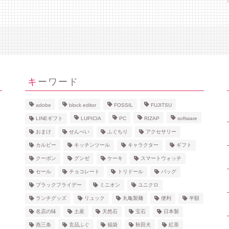
キーワード
adobe
block editor
FOSSIL
FUJITSU
LINEギフト
LUPICIA
PC
RIZAP
software
おまけ
せんべい
ふぐちり
アクセサリー
カルビー
キッチンツール
キャラクター
ギフト
クーポン
グンゼ
ケーキ
スマートウォッチ
セール
チョコレート
トリドール
バッグ
ブラックフライデー
ミニオン
ユニクロ
ランチグッズ
リュック
丸亀製麺
便利
半額
名店の味
土産
天然石
宝石
日本製
燕三条
玄品ふぐ
福袋
秋田犬
紅茶