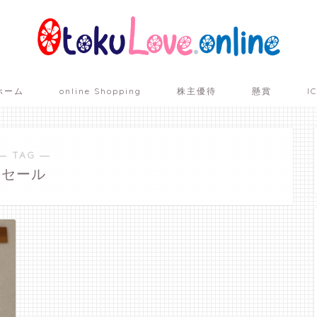
ホーム
online Shopping
株主優待
懸賞
I
― TAG ―
セール