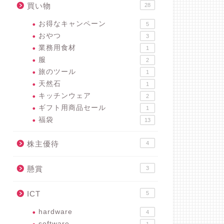
買い物
28
お得なキャンペーン
5
おやつ
3
業務用食材
1
服
2
旅のツール
1
天然石
1
キッチンウェア
2
ギフト用商品セール
1
福袋
13
株主優待
4
懸賞
3
ICT
5
hardware
4
software