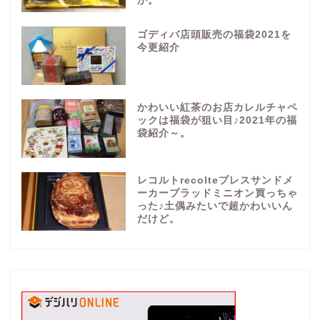
か。
ゴディバ店頭販売の福袋2021を
今更紹介
かわいい紅茶のお店カレルチャペ
ックは福袋が狙い目♪2021年の福
袋紹介～。
レコルトrecolteプレスサンドメ
ーカープラッドミニオン買っちゃ
った♪土偶みたいで超かわいいん
だけど。