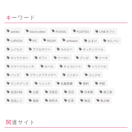
キーワード
adobe
block editor
FOSSIL
FUJITSU
LINEギフト
LUPICIA
PC
RIZAP
software
おまけ
せんべい
ふぐちり
アクセサリー
カルビー
キッチンツール
キャラクター
ギフト
クーポン
グンゼ
ケーキ
スマートウォッチ
セール
チョコレート
トリドール
バッグ
ブラックフライデー
ミニオン
ユニクロ
ランチグッズ
リュック
丸亀製麺
便利
半額
名店の味
土産
天然石
宝石
日本製
燕三条
玄品ふぐ
福袋
秋田犬
紅茶
食品
飲み物
関連サイト