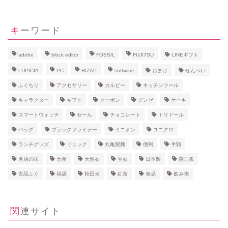
キーワード
adobe
block editor
FOSSIL
FUJITSU
LINEギフト
LUPICIA
PC
RIZAP
software
おまけ
せんべい
ふぐちり
アクセサリー
カルビー
キッチンツール
キャラクター
ギフト
クーポン
グンゼ
ケーキ
スマートウォッチ
セール
チョコレート
トリドール
バッグ
ブラックフライデー
ミニオン
ユニクロ
ランチグッズ
リュック
丸亀製麺
便利
半額
名店の味
土産
天然石
宝石
日本製
燕三条
玄品ふぐ
福袋
秋田犬
紅茶
食品
飲み物
関連サイト