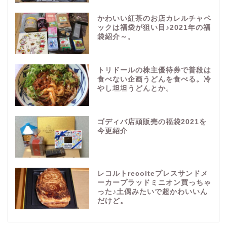
かわいい紅茶のお店カレルチャペ
ックは福袋が狙い目♪2021年の福
袋紹介～。
トリドールの株主優待券で普段は
食べない企画うどんを食べる。冷
やし坦坦うどんとか。
ゴディバ店頭販売の福袋2021を
今更紹介
レコルトrecolteプレスサンドメ
ーカープラッドミニオン買っちゃ
った♪土偶みたいで超かわいいん
だけど。