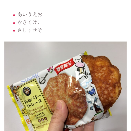
あいうえお
かきくけこ
さしすせそ