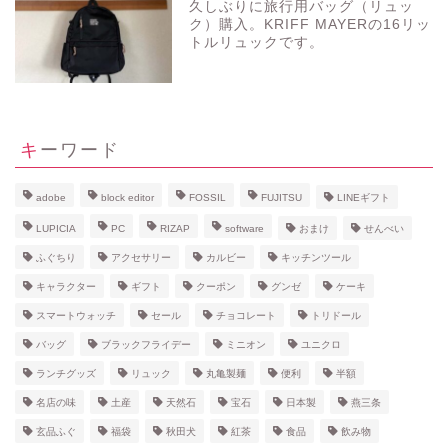
久しぶりに旅行用バッグ（リュッ
ク）購入。KRIFF MAYERの16リッ
トルリュックです。
キーワード
adobe
block editor
FOSSIL
FUJITSU
LINEギフト
LUPICIA
PC
RIZAP
software
おまけ
せんべい
ふぐちり
アクセサリー
カルビー
キッチンツール
キャラクター
ギフト
クーポン
グンゼ
ケーキ
スマートウォッチ
セール
チョコレート
トリドール
バッグ
ブラックフライデー
ミニオン
ユニクロ
ランチグッズ
リュック
丸亀製麺
便利
半額
名店の味
土産
天然石
宝石
日本製
燕三条
玄品ふぐ
福袋
秋田犬
紅茶
食品
飲み物