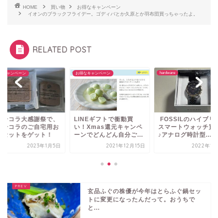
HOME
買い物
お得なキャンペーン
イオンのブラックフライデー。ゴディバとか久原とか羽布団買っちゃったよ。
RELATED POST
hardware
お得なキャンペーン
お得な
謝祭で、
LINEギフトで衝動買
FOSSILのハイブリッド
ショ
自宅用お
い！Xmas還元キャンペ
スマートウォッチ買った
ショ
ット！
ーンでどんどん自分ご...
♪アナログ時計型...
得な
3年1月5日
2021年12月15日
2022年12月3日
玄品ふぐの株優が今年はとらふぐ鍋セッ
トに変更になったんだって。おうちで
と...