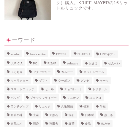
ク）購入。KRIFF MAYERの16リッ
トルリュックです。
キーワード
adobe
block editor
FOSSIL
FUJITSU
LINEギフト
LUPICIA
PC
RIZAP
software
おまけ
せんべい
ふぐちり
アクセサリー
カルビー
キッチンツール
キャラクター
ギフト
クーポン
グンゼ
ケーキ
スマートウォッチ
セール
チョコレート
トリドール
バッグ
ブラックフライデー
ミニオン
ユニクロ
ランチグッズ
リュック
丸亀製麺
便利
半額
名店の味
土産
天然石
宝石
日本製
燕三条
玄品ふぐ
福袋
秋田犬
紅茶
食品
飲み物