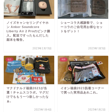
ノイズキャンセリングイヤホ
ショーコラ大感謝祭で、ショ
ン Anker Soundcore
ーコラのご自宅用お得なセッ
Liberty Air 2 Proのピンク購
トをゲット！
入。配送ですったもんだした
顛末を報告。
2023年2月13日
2023年1月5日
福袋
福袋
マクドナルド福袋2023が当
イオン福袋2023肌着コーナー
選！チャムスコラボ。マグだ
で買った実用品あれこれ。
けでももう一つ欲しかったな
ぁ。
2023年1月4日
2023年1月2日