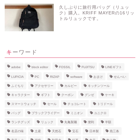
久しぶりに旅行用バッグ（リュッ
ク）購入。KRIFF MAYERの16リッ
トルリュックです。
キーワード
adobe
block editor
FOSSIL
FUJITSU
LINEギフト
LUPICIA
PC
RIZAP
software
おまけ
せんべい
ふぐちり
アクセサリー
カルビー
キッチンツール
キャラクター
ギフト
クーポン
グンゼ
ケーキ
スマートウォッチ
セール
チョコレート
トリドール
バッグ
ブラックフライデー
ミニオン
ユニクロ
ランチグッズ
リュック
丸亀製麺
便利
半額
名店の味
土産
天然石
宝石
日本製
燕三条