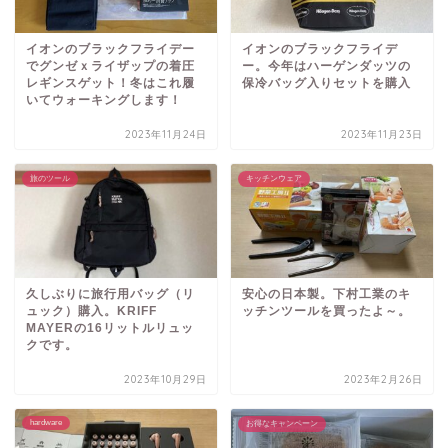
イオンのブラックフライデー
イオンのブラックフライデ
でグンゼｘライザップの着圧
ー。今年はハーゲンダッツの
レギンスゲット！冬はこれ履
保冷バッグ入りセットを購入
いてウォーキングします！
2023年11月24日
2023年11月23日
旅のツール
キッチンウェア
久しぶりに旅行用バッグ（リ
安心の日本製。下村工業のキ
ュック）購入。KRIFF
ッチンツールを買ったよ～。
MAYERの16リットルリュッ
クです。
2023年10月29日
2023年2月26日
hardware
お得なキャンペーン